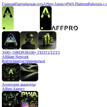
Главная
Партнёрская сеть
Affpro Agency
PWA Platform
Работать с
3500+ ОФЕРОВ
100+ ГЕО
T1/T2/T3
Affiliate Network
Войти
Зарегистрироваться
Агентские аккаунты
Affpro Agency