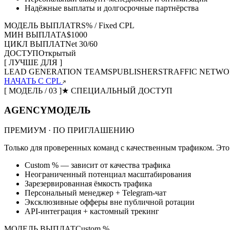
Надёжные выплаты и долгосрочные партнёрства
МОДЕЛЬ ВЫПЛАТ
RS% / Fixed CPL
МИН ВЫПЛАТА
$1000
ЦИКЛ ВЫПЛАТ
Net 30/60
ДОСТУП
Открытый
[ ЛУЧШЕ ДЛЯ ]
LEAD GENERATION TEAMS
PUBLISHERS
TRAFFIC NETW
НАЧАТЬ С CPL
[ МОДЕЛЬ / 03 ]
★ СПЕЦИАЛЬНЫЙ ДОСТУП
AGENCY
МОДЕЛЬ
ПРЕМИУМ · ПО ПРИГЛАШЕНИЮ
Только для проверенных команд с качественным трафиком. Эт
Custom % — зависит от качества трафика
Неограниченный потенциал масштабирования
Зарезервированная ёмкость трафика
Персональный менеджер + Telegram-чат
Эксклюзивные офферы вне публичной ротации
API-интеграция + кастомный трекинг
МОДЕЛЬ ВЫПЛАТ
Custom %