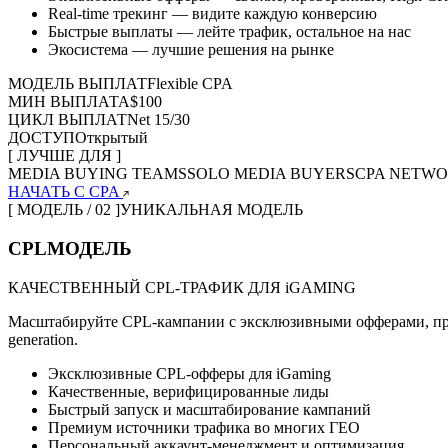
Real-time трекинг — видите каждую конверсию
Быстрые выплаты — лейте трафик, остальное на нас
Экосистема — лучшие решения на рынке
МОДЕЛЬ ВЫПЛАТ
Flexible CPA
МИН ВЫПЛАТА
$100
ЦИКЛ ВЫПЛАТ
Net 15/30
ДОСТУП
Открытый
[ ЛУЧШЕ ДЛЯ ]
MEDIA BUYING TEAMS
SOLO MEDIA BUYERS
CPA NETW
НАЧАТЬ С CPA
[ МОДЕЛЬ / 02 ]
УНИКАЛЬНАЯ МОДЕЛЬ
CPL
МОДЕЛЬ
КАЧЕСТВЕННЫЙ CPL-ТРАФИК ДЛЯ iGAMING
Масштабируйте CPL-кампании с эксклюзивными офферами, пр
generation.
Эксклюзивные CPL-офферы для iGaming
Качественные, верифицированные лиды
Быстрый запуск и масштабирование кампаний
Премиум источники трафика во многих ГЕО
Персональный аккаунт-менеджмент и оптимизация