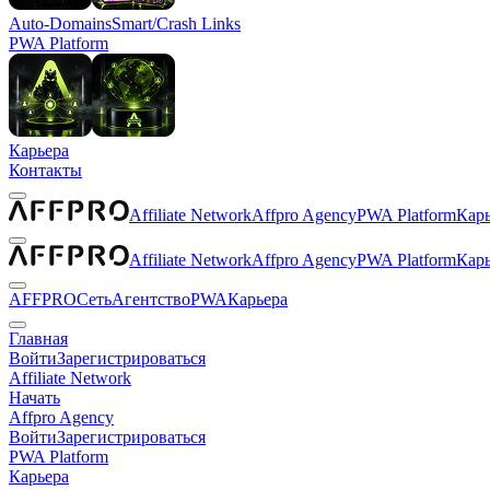
Auto-Domains
Smart/Crash Links
PWA Platform
Карьера
Контакты
Affiliate Network
Affpro Agency
PWA Platform
Кар
Affiliate Network
Affpro Agency
PWA Platform
Кар
AFFPRO
Сеть
Агентство
PWA
Карьера
Главная
Войти
Зарегистрироваться
Affiliate Network
Начать
Affpro Agency
Войти
Зарегистрироваться
PWA Platform
Карьера