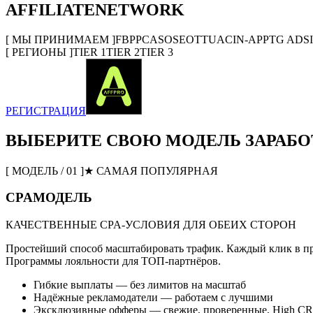
AFFILIATE
NETWORK
[ МЫ ПРИНИМАЕМ ]
FB
PPC
ASO
SEO
TT
UAC
IN-APP
TG ADS
[ РЕГИОНЫ ]
TIER 1
TIER 2
TIER 3
РЕГИСТРАЦИЯ
ВЫБЕРИТЕ
СВОЮ
МОДЕЛЬ ЗАРАБО
[ МОДЕЛЬ / 01 ]
★ САМАЯ ПОПУЛЯРНАЯ
CPA
МОДЕЛЬ
КАЧЕСТВЕННЫЕ CPA-УСЛОВИЯ ДЛЯ ОБЕИХ СТОРОН
Простейший способ масштабировать трафик. Каждый клик в пр
Программы лояльности для ТОП-партнёров.
Гибкие выплаты — без лимитов на масштаб
Надёжные рекламодатели — работаем с лучшими
Эксклюзивные офферы — свежие, проверенные, High CR