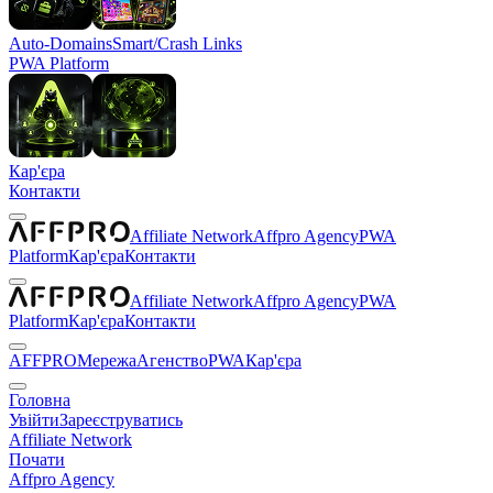
Auto-Domains
Smart/Crash Links
PWA Platform
Кар'єра
Контакти
Affiliate Network
Affpro Agency
PWA
Platform
Кар'єра
Контакти
Affiliate Network
Affpro Agency
PWA
Platform
Кар'єра
Контакти
AFFPRO
Мережа
Агенство
PWA
Кар'єра
Головна
Увійти
Зареєструватись
Affiliate Network
Почати
Affpro Agency