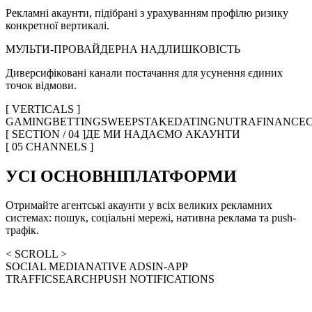
Рекламні акаунти, підібрані з урахуванням профілю ризику
конкретної вертикалі.
МУЛЬТИ-ПРОВАЙДЕРНА НАДЛИШКОВІСТЬ
Диверсифіковані канали постачання для усунення єдиних
точок відмови.
[ VERTICALS ]
GAMING
BETTING
SWEEPSTAKE
DATING
NUTRA
FINANCE
[ SECTION / 04 ]
ДЕ МИ НАДАЄМО АКАУНТИ
[ 05 CHANNELS ]
УСІ ОСНОВНІ
ПЛАТФОРМИ
Отримайте агентські акаунти у всіх великих рекламних
системах: пошук, соціальні мережі, нативна реклама та push-
трафік.
< SCROLL >
SOCIAL MEDIA
NATIVE ADS
IN-APP
TRAFFIC
SEARCH
PUSH NOTIFICATIONS