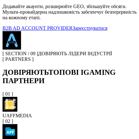
Додавайте акаунти, розширюйте GEO, збільшуйте обсяги.
Мульти-провайдерна надлишковість забезпечує безперервність
на кожному етапі.
B2B AD ACCOUNT PROVIDER
Зареєструватися
[ SECTION / 09 ]
ДОВІРЯЮТЬ ЛІДЕРИ ІНДУСТРІЇ
[ PARTNERS ]
ДОВІРЯЮТЬ
ТОПОВІ IGAMING
ПАРТНЕРИ
[
01
]
UAFF
MEDIA
[
02
]