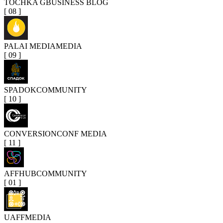
TOCHKA G
BUSINESS BLOG
[
08
]
PALAI MEDIA
MEDIA
[
09
]
SPADOK
COMMUNITY
[
10
]
CONVERSION
CONF MEDIA
[
11
]
AFFHUB
COMMUNITY
[
01
]
UAFF
MEDIA