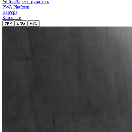
Увійти
Зареєструватись
PWA Platform
Кар'єра
Контакти
УКР
ENG
РУС