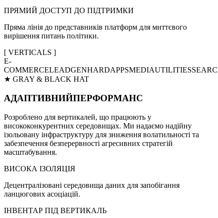
ПРЯМИЙ ДОСТУП ДО ПІДТРИМКИ
Пряма лінія до представників платформ для миттєвого
вирішення питань політики.
[ VERTICALS ]
E-
COMMERCE
LEADGEN
HARD
APPS
MEDIA
UTILITIES
SEAR
★
GRAY & BLACK HAT
АДАПТИВНИЙ
ПЕРФОРМАНС
Розроблено для вертикалей, що працюють у
висококонкурентних середовищах. Ми надаємо надійну
ізольовану інфраструктуру для зниження волатильності та
забезпечення безперервності агресивних стратегій
масштабування.
ВИСОКА ІЗОЛЯЦІЯ
Децентралізовані середовища даних для запобігання
ланцюгових асоціацій.
ІНВЕНТАР ПІД ВЕРТИКАЛЬ