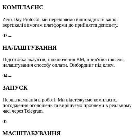
КОМПЛАЄНС
Zero-Day Protocol: ми перевіряємо відповідність вашої
вертикалі вимогам платформи до прийняття депозиту.
0
3
→
НАЛАШТУВАННЯ
Підготовка акаунтів, підключення BM, прив'язка пікселя,
налаштування способу оплати. Онбординг під ключ.
0
4
→
ЗАПУСК
Перша кампанія в роботі. Ми відстежуємо комплаєнс,
погодження оголошень та вирішуємо проблеми в реальному
часі через Telegram.
0
5
МАСШТАБУВАННЯ