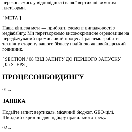
переконаємось у відповідності вашої вертикалі вимогам
платформи.
[ МЕТА ]
Наша кінцева мета — прибрати елемент випадковості з
медіабаїнгу. Ми перетворюємо висококризисне середовище на
передбачуваний промисловий процес. Прагнемо зробити
технічну сторону вашого бізнесу надійною як швейцарський
годинник.
[ SECTION / 08 ]
ВІД ЗАПИТУ ДО ПЕРШОГО ЗАПУСКУ
[ 05 STEPS ]
ПРОЦЕС
ОНБОРДИНГУ
0
1
→
ЗАЯВКА
Подайте запит: вертикаль, місячний бюджет, GEO-цілі.
Швидкий скринінг для підбору правильного треку.
0
2
→