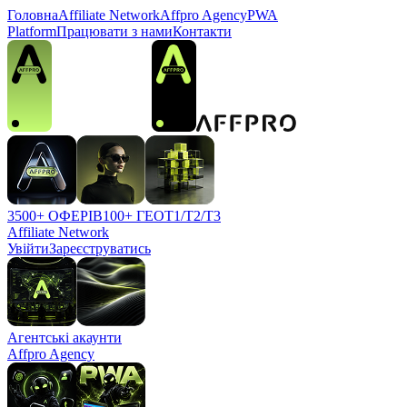
Головна
Affiliate Network
Affpro Agency
PWA
Platform
Працювати з нами
Контакти
3500+ ОФЕРІВ
100+ ГЕО
T1/T2/T3
Affiliate Network
Увійти
Зареєструватись
Агентські акаунти
Affpro Agency