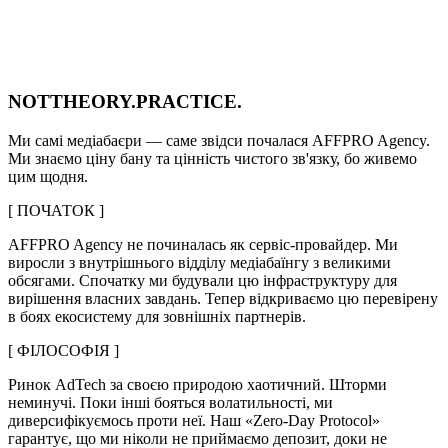
NOT
THEORY.
PRACTICE.
Ми самі медіабаєри — саме звідси почалася AFFPRO Agency.
Ми знаємо ціну бану та цінність чистого зв'язку, бо живемо
цим щодня.
[ ПОЧАТОК ]
AFFPRO Agency не починалась як сервіс-провайдер. Ми
виросли з внутрішнього відділу медіабаїнгу з великими
обсягами. Спочатку ми будували цю інфраструктуру для
вирішення власних завдань. Тепер відкриваємо цю перевірену
в боях екосистему для зовнішніх партнерів.
[ ФІЛОСОФІЯ ]
Ринок AdTech за своєю природою хаотичний. Шторми
неминучі. Поки інші бояться волатильності, ми
диверсифікуємось проти неї. Наш «Zero-Day Protocol»
гарантує, що ми ніколи не приймаємо депозит, доки не