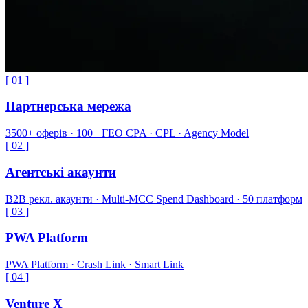
[ 0
1
]
Партнерська мережа
3500+ оферів · 100+ ГЕО CPA · CPL · Agency Model
[ 0
2
]
Агентські акаунти
B2B рекл. акаунти · Multi-MCC Spend Dashboard · 50 платформ
[ 0
3
]
PWA Platform
PWA Platform · Crash Link · Smart Link
[ 0
4
]
Venture X