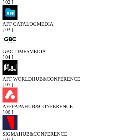
[
02
]
AFF CATALOG
MEDIA
[
03
]
GBC TIMES
MEDIA
[
04
]
AFF WORLD
HUB&CONFERENCE
[
05
]
AFFPAPA
HUB&CONFERENCE
[
06
]
SIGMA
HUB&CONFERENCE
[
07
]