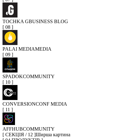
TOCHKA G
BUSINESS BLOG
[
08
]
PALAI MEDIA
MEDIA
[
09
]
SPADOK
COMMUNITY
[
10
]
CONVERSION
CONF MEDIA
[
11
]
AFFHUB
COMMUNITY
[ СЕКЦІЯ / 12 ]
Ширша картина