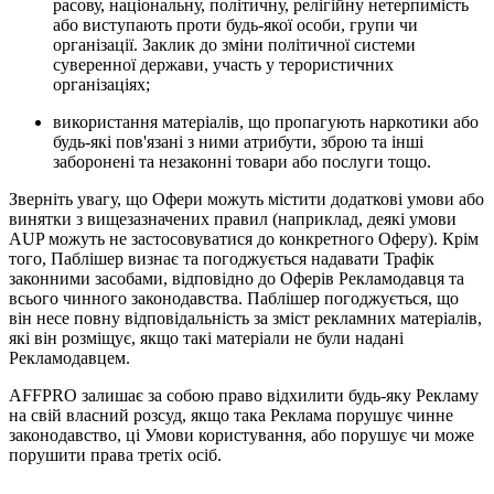
расову, національну, політичну, релігійну нетерпимість
або виступають проти будь-якої особи, групи чи
організації. Заклик до зміни політичної системи
суверенної держави, участь у терористичних
організаціях;
використання матеріалів, що пропагують наркотики або
будь-які пов'язані з ними атрибути, зброю та інші
заборонені та незаконні товари або послуги тощо.
Зверніть увагу, що Офери можуть містити додаткові умови або
винятки з вищезазначених правил (наприклад, деякі умови
AUP можуть не застосовуватися до конкретного Оферу). Крім
того, Паблішер визнає та погоджується надавати Трафік
законними засобами, відповідно до Оферів Рекламодавця та
всього чинного законодавства. Паблішер погоджується, що
він несе повну відповідальність за зміст рекламних матеріалів,
які він розміщує, якщо такі матеріали не були надані
Рекламодавцем.
AFFPRO залишає за собою право відхилити будь-яку Рекламу
на свій власний розсуд, якщо така Реклама порушує чинне
законодавство, ці Умови користування, або порушує чи може
порушити права третіх осіб.