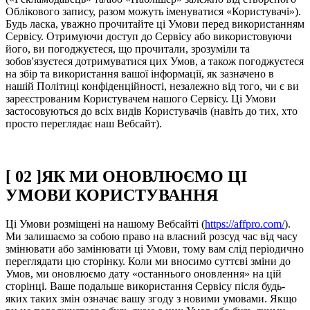
Облікового запису, разом можуть іменуватися «Користувачі»).
Будь ласка, уважно прочитайте ці Умови перед використанням
Сервісу. Отримуючи доступ до Сервісу або використовуючи
його, ви погоджуєтеся, що прочитали, зрозуміли та
зобов'язуєтеся дотримуватися цих Умов, а також погоджуєтеся
на збір та використання вашої інформації, як зазначено в
нашій Політиці конфіденційності, незалежно від того, чи є ви
зареєстрованим Користувачем нашого Сервісу. Ці Умови
застосовуються до всіх видів Користувачів (навіть до тих, хто
просто переглядає наш Вебсайт).
[
02
]
ЯК МИ ОНОВЛЮЄМО ЦІ
УМОВИ КОРИСТУВАННЯ
Ці Умови розміщені на нашому Вебсайті (
https://affpro.com/
).
Ми залишаємо за собою право на власний розсуд час від часу
змінювати або замінювати ці Умови, тому вам слід періодично
переглядати цю сторінку. Коли ми вносимо суттєві зміни до
Умов, ми оновлюємо дату «останнього оновлення» на цій
сторінці. Ваше подальше використання Сервісу після будь-
яких таких змін означає вашу згоду з новими умовами. Якщо