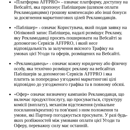
«Платформа AFFPRO» - означає платформу, доступну на
Вебсайті, яка пропонує Паблішерам (шляхом оплати
Рекламодавцями) грошову компенсацію або інші бонуси
за досягнення маркетингових цілей Рекламодавців.
«Паблішер» - означає Користувача, який подав заявку на
Обліковий запис Паблішера, надалі розміщує Рекламу,
яку Рекламодавці просять поширювати на Вебсайті за
допомогою Сервісів AFFPRO, і який несе
відповідальність за залучення якісного Трафіку на
умовах цієї Угоди та оферів, розміщених на Вебсайті.
«Рекламодавець» - означає кожну юридичну або фізичну
особу, яка технічно розміщує рекламу на вебсайтах
Паблішерів за допомогою Сервісів AFFPRO і яка
платить за попередньо узгоджені маркетингові цілі
відповідно до узгодженого графіка та в повному обсязі.
«Офер» означає визначену кампанію Рекламодавця, що
включає продукт/послугу, що просувається, структуру
комісії (виплату), механізм відстеження (унікальне
посилання/креатив) та пов'язані з ним положення та
умови, які Партнер погоджується просувати. У разі будь-
яких розбіжностей між умовами оплати цієї Угоди та
Оферу, переважну силу має останній.