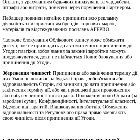
Оплати, з урахуванням будь-яких вирахувань за чарджбеки,
штрафи або витрати, понесені через порушення Партнером.
Паблішер повинен негайно припинити всю рекламну
діяльність з використанням брендів, торгових марок,
матеріалів та відстежувальних посилань AFFPRO.
Часткове блокування Облікового запису може обмежити
доступ, але не призводить до автоматичного припинення дії
Угоди; платіжні зобов'язання за законні заробітки можуть
продовжуватися, доки не відбудеться Повне блокування або
припинення дії Угоди.
Збереження чинності:
Припинення або закінчення терміну дії
цих Умов не впливає на будь-які права, зобов'язання або
відповідальність Сторін, які виникли до дати припинення або
закінчення терміну дії, або які призначені для продовження
або набуття чинності після цього. Положення щодо Оплати (за
зароблені суми), Конфіденційності, Інтелектуальної власності,
Відмови від гарантій, Відшкодування збитків, Обмеження
відповідальності та Регулюючого права прямо зберігають
свою чинність після припинення дії Угоди.