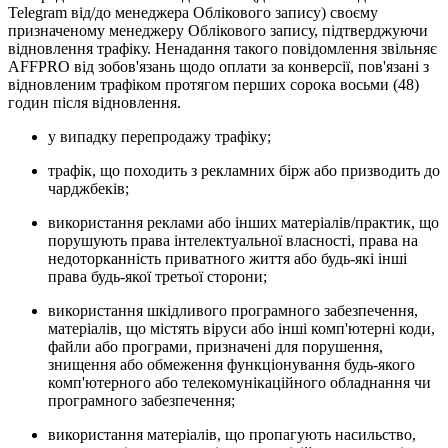
Telegram від/до менеджера Облікового запису) своєму
призначеному менеджеру Облікового запису, підтверджуючи
відновлення трафіку. Ненадання такого повідомлення звільняє
AFFPRO від зобов'язань щодо оплати за конверсії, пов'язані з
відновленим трафіком протягом перших сорока восьми (48)
годин після відновлення.
у випадку перепродажу трафіку;
трафік, що походить з рекламних бірж або призводить до
чарджбеків;
використання реклами або інших матеріалів/практик, що
порушують права інтелектуальної власності, права на
недоторканність приватного життя або будь-які інші
права будь-якої третьої сторони;
використання шкідливого програмного забезпечення,
матеріалів, що містять віруси або інші комп'ютерні коди,
файли або програми, призначені для порушення,
знищення або обмеження функціонування будь-якого
комп'ютерного або телекомунікаційного обладнання чи
програмного забезпечення;
використання матеріалів, що пропагують насильство,