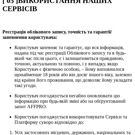
[
05
]
ВИКОРИСТАННЯ НАШИХ
СЕРВІСІВ
Реєстрація облікового запису, точність та гарантії/
запевнення користувача:
Користувач запевняє та гарантує, що вся інформація,
надана під час реєстрації Облікового запису та в будь-
який час після цього, є і залишатиметься правдивою,
точною, актуальною та повною, і у випадку, якщо
Користувач є фізичною особою, – йому виповнилося
щонайменше 18 років або він досяг іншого віку, залежно
від країни його проживання, що дозволяє йому укладати
такі угоди.
Користувач погоджується негайно оновлювати цю
інформацію при будь-якій зміні або на обґрунтований
запит AFFPRO.
Користувач погоджується використовувати Сервіси та
Платформу суворо відповідно до:
Усіх застосовних місцевих, державних, національних та