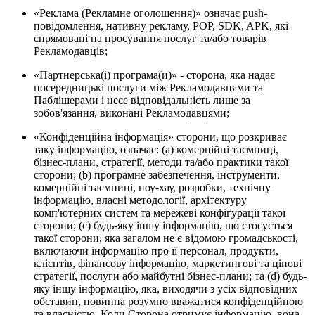
«Реклама (Рекламне оголошення)» означає push-
повідомлення, нативну рекламу, POP, SDK, APK, які
спрямовані на просування послуг та/або товарів
Рекламодавців;
«Партнерська(і) програма(и)» - сторона, яка надає
посередницькі послуги між Рекламодавцями та
Паблішерами і несе відповідальність лише за
зобов'язання, виконані Рекламодавцями;
«Конфіденційна інформація» сторони, що розкриває
таку інформацію, означає: (a) комерційні таємниці,
бізнес-плани, стратегії, методи та/або практики такої
сторони; (b) програмне забезпечення, інструменти,
комерційні таємниці, ноу-хау, розробки, технічну
інформацію, власні методології, архітектуру
комп'ютерних систем та мережеві конфігурації такої
сторони; (c) будь-яку іншу інформацію, що стосується
такої сторони, яка загалом не є відомою громадськості,
включаючи інформацію про її персонал, продукти,
клієнтів, фінансову інформацію, маркетингові та цінові
стратегії, послуги або майбутні бізнес-плани; та (d) будь-
яку іншу інформацію, яка, виходячи з усіх відповідних
обставин, повинна розумно вважатися конфіденційною
та власністю. Коли Сторона отримує інформацію, вона