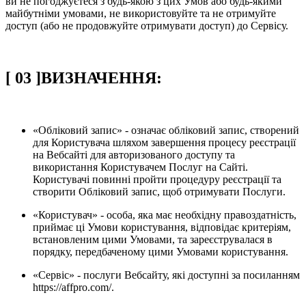
ви не погоджуєтеся з будь-якою з цих Умов або будь-якими
майбутніми умовами, не використовуйте та не отримуйте
доступ (або не продовжуйте отримувати доступ) до Сервісу.
[
03
]
ВИЗНАЧЕННЯ:
«Обліковий запис» - означає обліковий запис, створений
для Користувача шляхом завершення процесу реєстрації
на Вебсайті для авторизованого доступу та
використання Користувачем Послуг на Сайті.
Користувачі повинні пройти процедуру реєстрації та
створити Обліковий запис, щоб отримувати Послуги.
«Користувач» - особа, яка має необхідну правоздатність,
приймає ці Умови користування, відповідає критеріям,
встановленим цими Умовами, та зареєструвалася в
порядку, передбаченому цими Умовами користування.
«Сервіс» - послуги Вебсайту, які доступні за посиланням
https://affpro.com/.