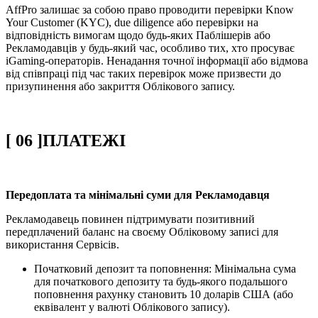
AffPro залишає за собою право проводити перевірки Know
Your Customer (KYC), due diligence або перевірки на
відповідність вимогам щодо будь-яких Паблішерів або
Рекламодавців у будь-який час, особливо тих, хто просуває
iGaming-операторів. Ненадання точної інформації або відмова
від співпраці під час таких перевірок може призвести до
призупинення або закриття Облікового запису.
[
06
]
ПЛАТЕЖІ
Передоплата та мінімальні суми для Рекламодавця
Рекламодавець повинен підтримувати позитивний
передплачений баланс на своєму Обліковому записі для
використання Сервісів.
Початковий депозит та поповнення: Мінімальна сума
для початкового депозиту та будь-якого подальшого
поповнення рахунку становить 10 доларів США (або
еквівалент у валюті Облікового запису).