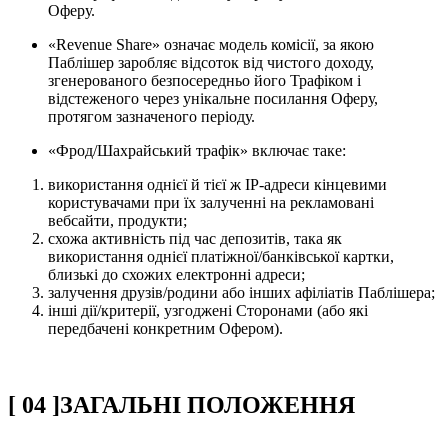
Оферу.
«Revenue Share» означає модель комісії, за якою
Паблішер заробляє відсоток від чистого доходу,
згенерованого безпосередньо його Трафіком і
відстеженого через унікальне посилання Оферу,
протягом зазначеного періоду.
«Фрод/Шахрайський трафік» включає таке:
використання однієї й тієї ж IP-адреси кінцевими
користувачами при їх залученні на рекламовані
вебсайти, продукти;
схожа активність під час депозитів, така як
використання однієї платіжної/банківської картки,
близькі до схожих електронні адреси;
залучення друзів/родини або інших афіліатів Паблішера;
інші дії/критерії, узгоджені Сторонами (або які
передбачені конкретним Офером).
[
04
]
ЗАГАЛЬНІ ПОЛОЖЕННЯ