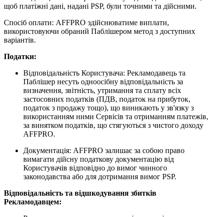
щоб платіжні дані, надані PSP, були точними та дійсними.
Спосіб оплати: AFFPRO здійснюватиме виплати,
використовуючи обраний Паблішером метод з доступних
варіантів.
Податки:
Відповідальність Користувача: Рекламодавець та
Паблішер несуть одноосібну відповідальність за
визначення, звітність, утримання та сплату всіх
застосовних податків (ПДВ, податок на прибуток,
податок з продажу тощо), що виникають у зв'язку з
використанням ними Сервісів та отриманням платежів,
за винятком податків, що стягуються з чистого доходу
AFFPRO.
Документація: AFFPRO залишає за собою право
вимагати дійсну податкову документацію від
Користувачів відповідно до вимог чинного
законодавства або для дотримання вимог PSP.
Відповідальність та відшкодування збитків
Рекламодавцем: