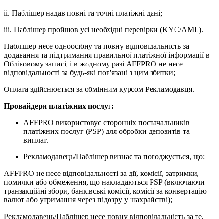
ii. Паблішер надав повні та точні платіжні дані;
iii. Паблішер пройшов усі необхідні перевірки (KYC/AML).
Паблішер несе одноосібну та повну відповідальність за
додавання та підтримання правильної платіжної інформації в
Обліковому записі, і в жодному разі AFFPRO не несе
відповідальності за будь-які пов'язані з цим збитки;
Оплата здійснюється за обмінним курсом Рекламодавця.
Провайдери платіжних послуг:
AFFPRO використовує сторонніх постачальників
платіжних послуг (PSP) для обробки депозитів та
виплат.
Рекламодавець/Паблішер визнає та погоджується, що:
AFFPRO не несе відповідальності за дії, комісії, затримки,
помилки або обмеження, що накладаються PSP (включаючи
транзакційні збори, банківські комісії, комісії за конвертацію
валют або утримання через підозру у шахрайстві);
Рекламодавець/Паблішер несе повну відповідальність за те,