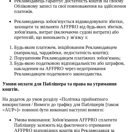
Рекламодавець гарантує достатність коштів на своєму
Обліковому записі та свої повноваження на здійснення
платежів.
Рекламодавець зобов'язується відшкодовувати збитки,
захищати та звільняти AFFPRO від будь-яких збитків,
зобов'язань, витрат (включаючи судові витрати) або
претензій, що виникають у зв'язку з:
Будь-яким платежем, ініційованим Рекламодавцем
(наприклад, чарджбеки, недостатність коштів);
Порушенням Рекламодавцем платіжних зобов'язань;
Будь-якою податковою відповідальністю або штрафом,
накладеним на AFFPRO через недотримання
Рекламодавцем податкового законодавства.
Умови оплати для Паблішера та права на утримання
коштів.
На додаток до умов розділу «Політика прийнятного
використання / Вимоги до трафіку для Паблішерів [також
«AUP»]» повинні бути виконані наступні вимоги:
Умова виконання: Зобов'язання AFFPRO сплатити
Паблішеру залежить від фактичного отримання
AFFPRO відповідних коштів від Рекламодавця за