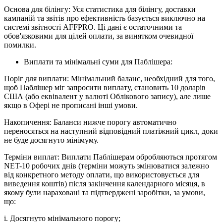
Основа для білінгу: Уся статистика для білінгу, доставки
кампаній та звітів про ефективність базується виключно на
системі звітності AFFPRO. Ці дані є остаточними та
обов'язковими для цілей оплати, за винятком очевидної
помилки.
Виплати та мінімальні суми для Паблішера:
Поріг для виплати: Мінімальний баланс, необхідний для того,
щоб Паблішер міг запросити виплату, становить 10 доларів
США (або еквівалент у валюті Облікового запису), але лише
якщо в Офері не прописані інші умови.
Накопичення: Баланси нижче порогу автоматично
переносяться на наступний відповідний платіжний цикл, доки
не буде досягнуто мінімуму.
Терміни виплат: Виплати Паблішерам обробляються протягом
NET-10 робочих днів (терміни можуть змінюватися залежно
від конкретного методу оплати, що використовується для
виведення коштів) після закінчення календарного місяця, в
якому були нараховані та підтверджені заробітки, за умови,
що:
i. Досягнуто мінімального порогу;