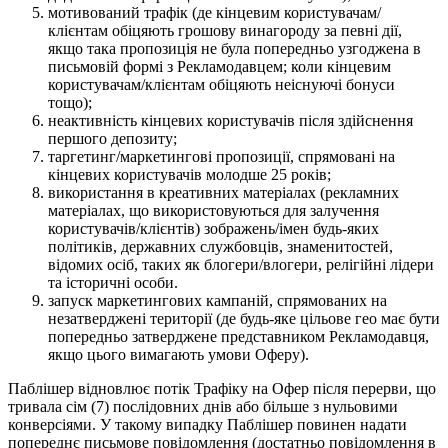
мотивований трафік (де кінцевим користувачам/
клієнтам обіцяють грошову винагороду за певні дії,
якщо така пропозиція не була попередньо узгоджена в
письмовій формі з Рекламодавцем; коли кінцевим
користувачам/клієнтам обіцяють неіснуючі бонуси
тощо);
неактивність кінцевих користувачів після здійснення
першого депозиту;
таргетинг/маркетингові пропозиції, спрямовані на
кінцевих користувачів молодше 25 років;
використання в креативних матеріалах (рекламних
матеріалах, що використовуються для залучення
користувачів/клієнтів) зображень/імен будь-яких
політиків, державних службовців, знаменитостей,
відомих осіб, таких як блогери/влогери, релігійні лідери
та історичні особи.
запуск маркетингових кампаній, спрямованих на
незатверджені території (де будь-яке цільове гео має бути
попередньо затверджене представником Рекламодавця,
якщо цього вимагають умови Оферу).
Паблішер відновлює потік Трафіку на Офер після перерви, що
тривала сім (7) послідовних днів або більше з нульовими
конверсіями. У такому випадку Паблішер повинен надати
попереднє письмове повідомлення (достатньо повідомлення в