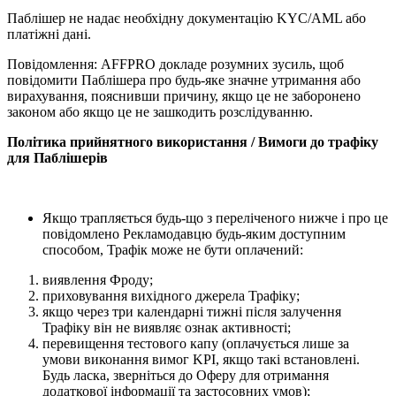
Паблішер не надає необхідну документацію KYC/AML або
платіжні дані.
Повідомлення: AFFPRO докладе розумних зусиль, щоб
повідомити Паблішера про будь-яке значне утримання або
вирахування, пояснивши причину, якщо це не заборонено
законом або якщо це не зашкодить розслідуванню.
Політика прийнятного використання / Вимоги до трафіку
для Паблішерів
Якщо трапляється будь-що з переліченого нижче і про це
повідомлено Рекламодавцю будь-яким доступним
способом, Трафік може не бути оплачений:
виявлення Фроду;
приховування вихідного джерела Трафіку;
якщо через три календарні тижні після залучення
Трафіку він не виявляє ознак активності;
перевищення тестового капу (оплачується лише за
умови виконання вимог KPI, якщо такі встановлені.
Будь ласка, зверніться до Оферу для отримання
додаткової інформації та застосовних умов);