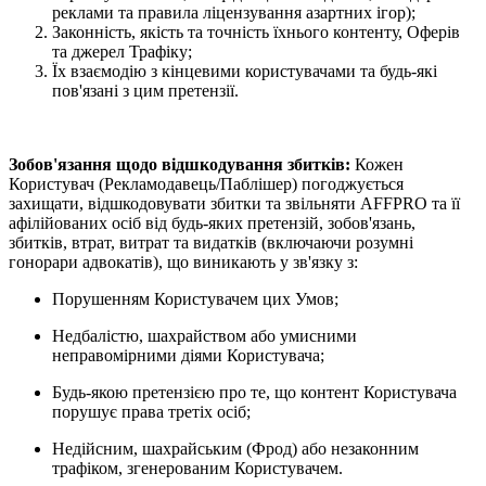
реклами та правила ліцензування азартних ігор);
Законність, якість та точність їхнього контенту, Оферів
та джерел Трафіку;
Їх взаємодію з кінцевими користувачами та будь-які
пов'язані з цим претензії.
Зобов'язання щодо відшкодування збитків:
Кожен
Користувач (Рекламодавець/Паблішер) погоджується
захищати, відшкодовувати збитки та звільняти AFFPRO та її
афілійованих осіб від будь-яких претензій, зобов'язань,
збитків, втрат, витрат та видатків (включаючи розумні
гонорари адвокатів), що виникають у зв'язку з:
Порушенням Користувачем цих Умов;
Недбалістю, шахрайством або умисними
неправомірними діями Користувача;
Будь-якою претензією про те, що контент Користувача
порушує права третіх осіб;
Недійсним, шахрайським (Фрод) або незаконним
трафіком, згенерованим Користувачем.