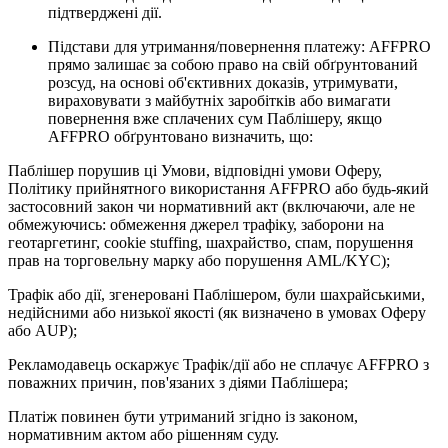
підтверджені дії.
Підстави для утримання/повернення платежу: AFFPRO
прямо залишає за собою право на свій обґрунтований
розсуд, на основі об'єктивних доказів, утримувати,
вираховувати з майбутніх заробітків або вимагати
повернення вже сплачених сум Паблішеру, якщо
AFFPRO обґрунтовано визначить, що:
Паблішер порушив ці Умови, відповідні умови Оферу,
Політику прийнятного використання AFFPRO або будь-який
застосовний закон чи нормативний акт (включаючи, але не
обмежуючись: обмеження джерел трафіку, заборони на
геотаргетинг, cookie stuffing, шахрайство, спам, порушення
прав на торговельну марку або порушення AML/KYC);
Трафік або дії, згенеровані Паблішером, були шахрайськими,
недійсними або низької якості (як визначено в умовах Оферу
або AUP);
Рекламодавець оскаржує Трафік/дії або не сплачує AFFPRO з
поважних причин, пов'язаних з діями Паблішера;
Платіж повинен бути утриманий згідно із законом,
нормативним актом або рішенням суду.