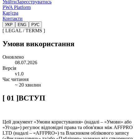
Увійти
Зареєструватись
PWA Platform
Кар'єра
Контакти
УКР
ENG
РУС
[
LEGAL /
TERMS
]
Умови
використання
Оновлено
08.07.2026
Версія
v
1.0
Час читання
~ 20 хвилин
[
01
]
ВСТУП
Цей документ «Умови користування» (надалі – «Умови» або
«Угода») регулює відповідні права та обов'язки між AFFPRO
LTD (надалі – «AFFPRO») та Власником облікового запису
(«Рекламодавець» та/або «Паблішер» залежно від створеного