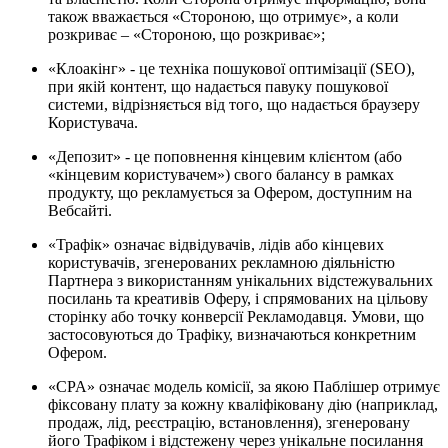
також вважається «Стороною, що отримує», а коли
розкриває – «Стороною, що розкриває»;
«Клоакінг» - це техніка пошукової оптимізації (SEO),
при якій контент, що надається павуку пошукової
системи, відрізняється від того, що надається браузеру
Користувача.
«Депозит» - це поповнення кінцевим клієнтом (або
«кінцевим користувачем») свого балансу в рамках
продукту, що рекламується за Офером, доступним на
Вебсайті.
«Трафік» означає відвідувачів, лідів або кінцевих
користувачів, згенерованих рекламною діяльністю
Партнера з використанням унікальних відстежувальних
посилань та креативів Оферу, і спрямованих на цільову
сторінку або точку конверсії Рекламодавця. Умови, що
застосовуються до Трафіку, визначаються конкретним
Офером.
«CPA» означає модель комісії, за якою Паблішер отримує
фіксовану плату за кожну кваліфіковану дію (наприклад,
продаж, лід, реєстрацію, встановлення), згенеровану
його Трафіком і відстежену через унікальне посилання