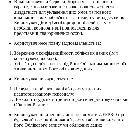
Використовуючи Сервіси, Користувач запевняє та
гарантує, що має законне право, повноваження та
дієздатність для укладення цих Умов та повного
виконання своїх зобов'язань за ними, і у випадку, якщо
Користувач діє від імені юридичної особи, – має
необхідні корпоративні повноваження для
представництва юридичної особи.
Користувач несе повну відповідальність за:
Збереження конфіденційності облікових даних (ім'я
користувача, пароль);
Усі дії, що відбуваються під його Обліковим записом або
з використанням його облікових даних.
Користувач погоджується не:
Передавати облікові дані або доступ до них
неавторизованому персоналу;
Дозволяти будь-якій третій стороні використовувати свій
Обліковий запис.
Користувач повинен негайно повідомити AFFPRO про
будь-який несанкціонований доступ або використання
його Облікового запису чи облікових даних.