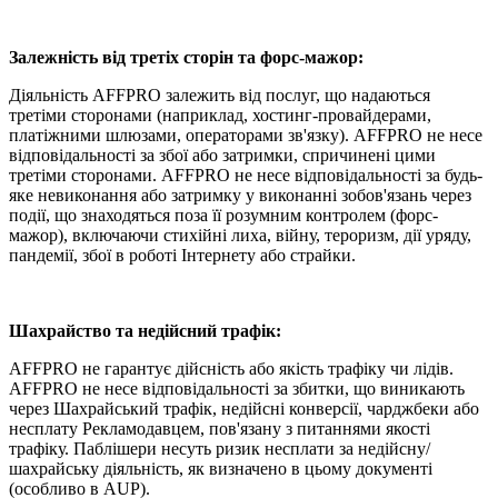
Залежність від третіх сторін та форс-мажор:
Діяльність AFFPRO залежить від послуг, що надаються
третіми сторонами (наприклад, хостинг-провайдерами,
платіжними шлюзами, операторами зв'язку). AFFPRO не несе
відповідальності за збої або затримки, спричинені цими
третіми сторонами. AFFPRO не несе відповідальності за будь-
яке невиконання або затримку у виконанні зобов'язань через
події, що знаходяться поза її розумним контролем (форс-
мажор), включаючи стихійні лиха, війну, тероризм, дії уряду,
пандемії, збої в роботі Інтернету або страйки.
Шахрайство та недійсний трафік:
AFFPRO не гарантує дійсність або якість трафіку чи лідів.
AFFPRO не несе відповідальності за збитки, що виникають
через Шахрайський трафік, недійсні конверсії, чарджбеки або
несплату Рекламодавцем, пов'язану з питаннями якості
трафіку. Паблішери несуть ризик несплати за недійсну/
шахрайську діяльність, як визначено в цьому документі
(особливо в AUP).