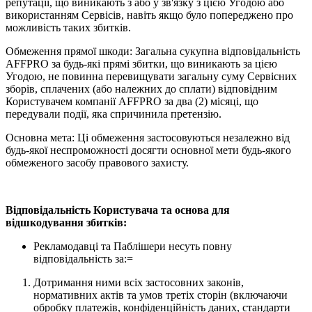
репутації, що виникають з або у зв'язку з цією Угодою або
використанням Сервісів, навіть якщо було попереджено про
можливість таких збитків.
Обмеження прямої шкоди: Загальна сукупна відповідальність
AFFPRO за будь-які прямі збитки, що виникають за цією
Угодою, не повинна перевищувати загальну суму Сервісних
зборів, сплачених (або належних до сплати) відповідним
Користувачем компанії AFFPRO за два (2) місяці, що
передували події, яка спричинила претензію.
Основна мета: Ці обмеження застосовуються незалежно від
будь-якої неспроможності досягти основної мети будь-якого
обмеженого засобу правового захисту.
Відповідальність Користувача та основа для
відшкодування збитків:
Рекламодавці та Паблішери несуть повну
відповідальність за:=
Дотримання ними всіх застосовних законів,
нормативних актів та умов третіх сторін (включаючи
обробку платежів, конфіденційність даних, стандарти