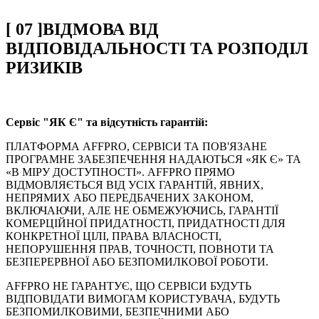
[
07
]
ВІДМОВА ВІД
ВІДПОВІДАЛЬНОСТІ ТА РОЗПОДІЛ
РИЗИКІВ
Сервіс "ЯК Є" та відсутність гарантій:
ПЛАТФОРМА AFFPRO, СЕРВІСИ ТА ПОВ'ЯЗАНЕ
ПРОГРАМНЕ ЗАБЕЗПЕЧЕННЯ НАДАЮТЬСЯ «ЯК Є» ТА
«В МІРУ ДОСТУПНОСТІ». AFFPRO ПРЯМО
ВІДМОВЛЯЄТЬСЯ ВІД УСІХ ГАРАНТІЙ, ЯВНИХ,
НЕПРЯМИХ АБО ПЕРЕДБАЧЕНИХ ЗАКОНОМ,
ВКЛЮЧАЮЧИ, АЛЕ НЕ ОБМЕЖУЮЧИСЬ, ГАРАНТІЇ
КОМЕРЦІЙНОЇ ПРИДАТНОСТІ, ПРИДАТНОСТІ ДЛЯ
КОНКРЕТНОЇ ЦІЛІ, ПРАВА ВЛАСНОСТІ,
НЕПОРУШЕННЯ ПРАВ, ТОЧНОСТІ, ПОВНОТИ ТА
БЕЗПЕРЕРВНОЇ АБО БЕЗПОМИЛКОВОЇ РОБОТИ.
AFFPRO НЕ ГАРАНТУЄ, ЩО СЕРВІСИ БУДУТЬ
ВІДПОВІДАТИ ВИМОГАМ КОРИСТУВАЧА, БУДУТЬ
БЕЗПОМИЛКОВИМИ, БЕЗПЕЧНИМИ АБО