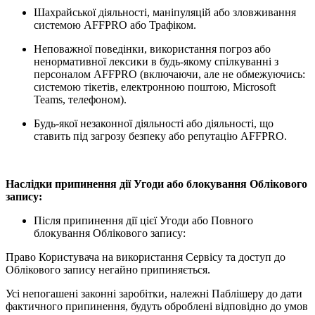
Шахрайської діяльності, маніпуляцій або зловживання
системою AFFPRO або Трафіком.
Неповажної поведінки, використання погроз або
ненормативної лексики в будь-якому спілкуванні з
персоналом AFFPRO (включаючи, але не обмежуючись:
системою тікетів, електронною поштою, Microsoft
Teams, телефоном).
Будь-якої незаконної діяльності або діяльності, що
ставить під загрозу безпеку або репутацію AFFPRO.
Наслідки припинення дії Угоди або блокування Облікового
запису:
Після припинення дії цієї Угоди або Повного
блокування Облікового запису:
Право Користувача на використання Сервісу та доступ до
Облікового запису негайно припиняється.
Усі непогашені законні заробітки, належні Паблішеру до дати
фактичного припинення, будуть оброблені відповідно до умов