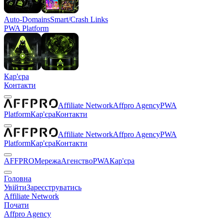
Auto-Domains
Smart/Crash Links
PWA Platform
Кар'єра
Контакти
Affiliate Network
Affpro Agency
PWA
Platform
Кар'єра
Контакти
Affiliate Network
Affpro Agency
PWA
Platform
Кар'єра
Контакти
AFFPRO
Мережа
Агенство
PWA
Кар'єра
Головна
Увійти
Зареєструватись
Affiliate Network
Почати
Affpro Agency