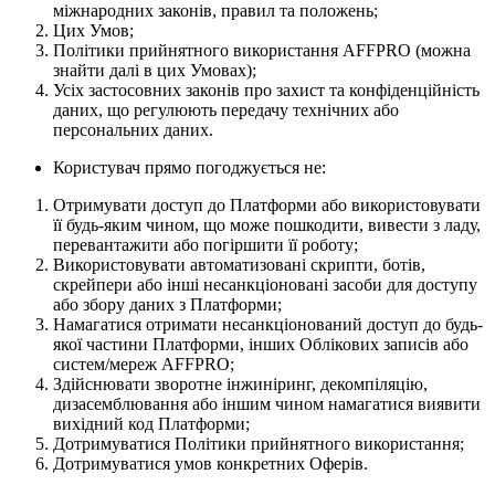
міжнародних законів, правил та положень;
Цих Умов;
Політики прийнятного використання AFFPRO (можна
знайти далі в цих Умовах);
Усіх застосовних законів про захист та конфіденційність
даних, що регулюють передачу технічних або
персональних даних.
Користувач прямо погоджується не:
Отримувати доступ до Платформи або використовувати
її будь-яким чином, що може пошкодити, вивести з ладу,
перевантажити або погіршити її роботу;
Використовувати автоматизовані скрипти, ботів,
скрейпери або інші несанкціоновані засоби для доступу
або збору даних з Платформи;
Намагатися отримати несанкціонований доступ до будь-
якої частини Платформи, інших Облікових записів або
систем/мереж AFFPRO;
Здійснювати зворотне інжиніринг, декомпіляцію,
дизасемблювання або іншим чином намагатися виявити
вихідний код Платформи;
Дотримуватися Політики прийнятного використання;
Дотримуватися умов конкретних Оферів.