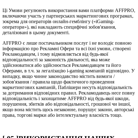
Ці Умови регулюють використання вами платформи AFFPRO,
включаючи участь у партнерських маркетингових програмах,
зокрема для операторів онлайн-гемблінгу («iGaming-
оператори»), які накладають специфічні зобов'язання,
деталізовані в цьому документі.
AFFPRO є лише постачальником послуг і не володіє повною
інформацією про Рекламні Офери та всі їхні умови, створені
Рекламодавцем, і тому відмовляється від будь-якої
відповідальності за законність діяльності, яка може
здійснюватися або здійснюється Рекламодавцем та його
Оферами, в т.ч. за легалізацію i-gaming компаній відповідно. У
випадку, якщо чинне законодавство містить вимоги /
зобов'язання / правила щодо фактичного проведення
маркетингових кампаній, Паблішери несуть відповідальність
за дотримання відповідних правил. Рекламодавець несе повну
відповідальність і захищатиме AFFPRO від будь-якої шкоди,
порушення, збитків або відповідальності, грошової чи іншої,
якщо вона містить щось незаконне, порушує закони, авторські
права, торгові марки або інтелектуальну власність тощо.