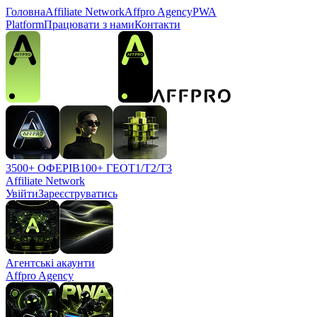
Головна
Affiliate Network
Affpro Agency
PWA
Platform
Працювати з нами
Контакти
3500+ ОФЕРІВ
100+ ГЕО
T1/T2/T3
Affiliate Network
Увійти
Зареєструватись
Агентські акаунти
Affpro Agency