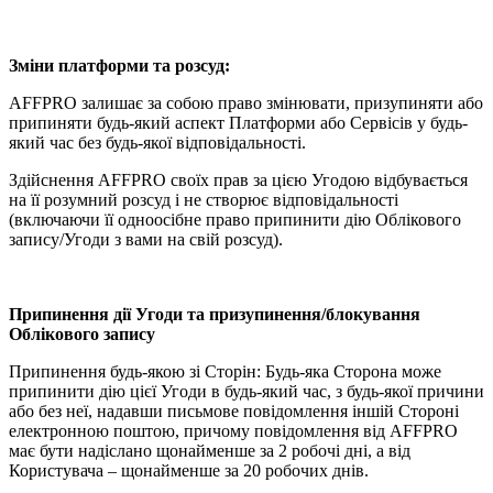
Зміни платформи та розсуд:
AFFPRO залишає за собою право змінювати, призупиняти або
припиняти будь-який аспект Платформи або Сервісів у будь-
який час без будь-якої відповідальності.
Здійснення AFFPRO своїх прав за цією Угодою відбувається
на її розумний розсуд і не створює відповідальності
(включаючи її одноосібне право припинити дію Облікового
запису/Угоди з вами на свій розсуд).
Припинення дії Угоди та призупинення/блокування
Облікового запису
Припинення будь-якою зі Сторін: Будь-яка Сторона може
припинити дію цієї Угоди в будь-який час, з будь-якої причини
або без неї, надавши письмове повідомлення іншій Стороні
електронною поштою, причому повідомлення від AFFPRO
має бути надіслано щонайменше за 2 робочі дні, а від
Користувача – щонайменше за 20 робочих днів.